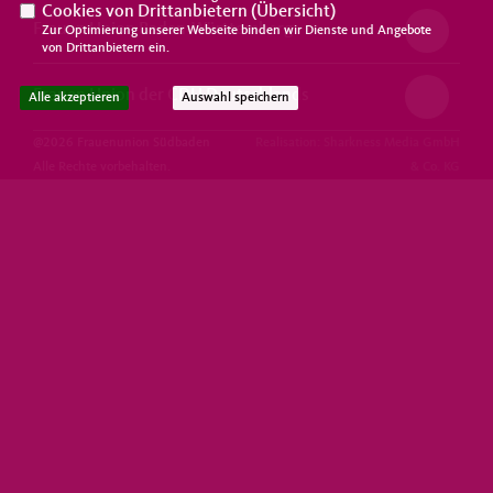
Cookies von Drittanbietern (
Übersicht
)
Frauen Union Baden-Württemberg
Zur Optimierung unserer Webseite binden wir Dienste und Angebote
von Drittanbietern ein.
Frauen Union der CDU Deutschlands
Alle akzeptieren
Auswahl speichern
@2026 Frauenunion Südbaden
Realisation: Sharkness Media GmbH
Alle Rechte vorbehalten.
& Co. KG