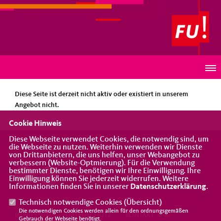
Frauen-Union Südbaden
HINWEIS
Diese Seite ist derzeit nicht aktiv oder existiert in unserem
Angebot nicht.
Cookie Hinweis
Diese Webseite verwendet Cookies, die notwendig sind, um
die Webseite zu nutzen. Weiterhin verwenden wir Dienste
Eine Vereinigung der CDU
von Drittanbietern, die uns helfen, unser Webangebot zu
verbessern (Website-Optmierung). Für die Verwendung
bestimmter Dienste, benötigen wir Ihre Einwilligung. Ihre
Einwilligung können Sie jederzeit widerrufen. Weitere
Informationen finden Sie in unserer
Datenschutzerklärung
.
Technisch notwendige Cookies (
Übersicht
)
Die notwendigen Cookies werden allein für den ordnungsgemäßen
IMPRESSUM
DATENSCHUTZ
KONTAKT
Gebrauch der Webseite benötigt.