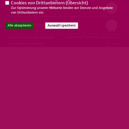
Cookies von Drittanbietern (
Übersicht
)
Frauen Union Baden-Württemberg
Zur Optimierung unserer Webseite binden wir Dienste und Angebote
von Drittanbietern ein.
Frauen Union der CDU Deutschlands
Alle akzeptieren
Auswahl speichern
@2026 Frauenunion Südbaden
Realisation: Sharkness Media GmbH
Alle Rechte vorbehalten.
& Co. KG