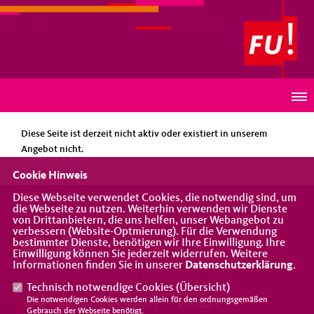
Frauen-Union Südbaden
HINWEIS
Diese Seite ist derzeit nicht aktiv oder existiert in unserem
Angebot nicht.
Cookie Hinweis
Diese Webseite verwendet Cookies, die notwendig sind, um
die Webseite zu nutzen. Weiterhin verwenden wir Dienste
Eine Vereinigung der CDU
von Drittanbietern, die uns helfen, unser Webangebot zu
verbessern (Website-Optmierung). Für die Verwendung
bestimmter Dienste, benötigen wir Ihre Einwilligung. Ihre
Einwilligung können Sie jederzeit widerrufen. Weitere
Informationen finden Sie in unserer
Datenschutzerklärung
.
Technisch notwendige Cookies (
Übersicht
)
Die notwendigen Cookies werden allein für den ordnungsgemäßen
IMPRESSUM
DATENSCHUTZ
KONTAKT
Gebrauch der Webseite benötigt.