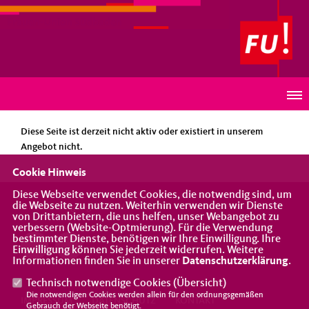
Frauen-Union Südbaden
HINWEIS
Diese Seite ist derzeit nicht aktiv oder existiert in unserem
Angebot nicht.
Cookie Hinweis
Diese Webseite verwendet Cookies, die notwendig sind, um
die Webseite zu nutzen. Weiterhin verwenden wir Dienste
Eine Vereinigung der CDU
von Drittanbietern, die uns helfen, unser Webangebot zu
verbessern (Website-Optmierung). Für die Verwendung
bestimmter Dienste, benötigen wir Ihre Einwilligung. Ihre
Einwilligung können Sie jederzeit widerrufen. Weitere
Informationen finden Sie in unserer
Datenschutzerklärung
.
Technisch notwendige Cookies (
Übersicht
)
Die notwendigen Cookies werden allein für den ordnungsgemäßen
IMPRESSUM
DATENSCHUTZ
KONTAKT
Gebrauch der Webseite benötigt.