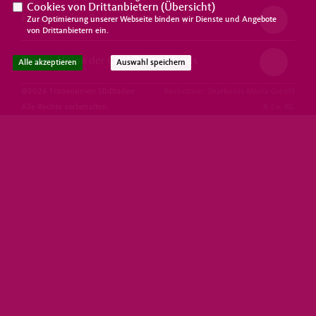
Cookies von Drittanbietern (
Übersicht
)
Frauen Union Baden-Württemberg
Zur Optimierung unserer Webseite binden wir Dienste und Angebote
von Drittanbietern ein.
Frauen Union der CDU Deutschlands
Alle akzeptieren
Auswahl speichern
@2026 Frauenunion Südbaden
Realisation: Sharkness Media GmbH
Alle Rechte vorbehalten.
& Co. KG