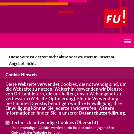
Frauen-Union Südbaden
HINWEIS
Diese Seite ist derzeit nicht aktiv oder existiert in unserem
Angebot nicht.
Cookie Hinweis
Diese Webseite verwendet Cookies, die notwendig sind, um
die Webseite zu nutzen. Weiterhin verwenden wir Dienste
Eine Vereinigung der CDU
von Drittanbietern, die uns helfen, unser Webangebot zu
verbessern (Website-Optmierung). Für die Verwendung
bestimmter Dienste, benötigen wir Ihre Einwilligung. Ihre
Einwilligung können Sie jederzeit widerrufen. Weitere
Informationen finden Sie in unserer
Datenschutzerklärung
.
Technisch notwendige Cookies (
Übersicht
)
Die notwendigen Cookies werden allein für den ordnungsgemäßen
IMPRESSUM
DATENSCHUTZ
KONTAKT
Gebrauch der Webseite benötigt.