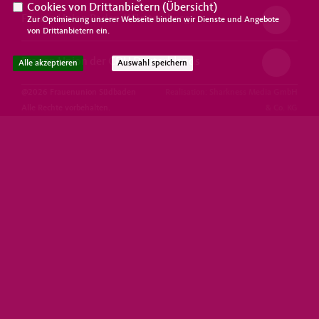
Cookies von Drittanbietern (
Übersicht
)
Frauen Union Baden-Württemberg
Zur Optimierung unserer Webseite binden wir Dienste und Angebote
von Drittanbietern ein.
Frauen Union der CDU Deutschlands
Alle akzeptieren
Auswahl speichern
@2026 Frauenunion Südbaden
Realisation: Sharkness Media GmbH
Alle Rechte vorbehalten.
& Co. KG