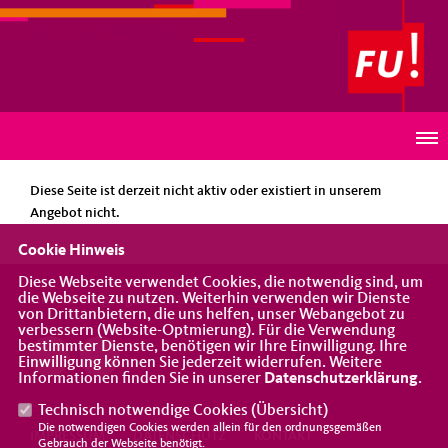
Frauen-Union Südbaden
HINWEIS
Diese Seite ist derzeit nicht aktiv oder existiert in unserem
Angebot nicht.
Cookie Hinweis
Diese Webseite verwendet Cookies, die notwendig sind, um
die Webseite zu nutzen. Weiterhin verwenden wir Dienste
Eine Vereinigung der CDU
von Drittanbietern, die uns helfen, unser Webangebot zu
verbessern (Website-Optmierung). Für die Verwendung
bestimmter Dienste, benötigen wir Ihre Einwilligung. Ihre
Einwilligung können Sie jederzeit widerrufen. Weitere
Informationen finden Sie in unserer
Datenschutzerklärung
.
Technisch notwendige Cookies (
Übersicht
)
Die notwendigen Cookies werden allein für den ordnungsgemäßen
IMPRESSUM
DATENSCHUTZ
KONTAKT
Gebrauch der Webseite benötigt.