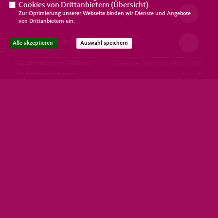
Cookies von Drittanbietern (
Übersicht
)
Frauen Union Baden-Württemberg
Zur Optimierung unserer Webseite binden wir Dienste und Angebote
von Drittanbietern ein.
Frauen Union der CDU Deutschlands
Alle akzeptieren
Auswahl speichern
@2026 Frauenunion Südbaden
Realisation: Sharkness Media GmbH
Alle Rechte vorbehalten.
& Co. KG