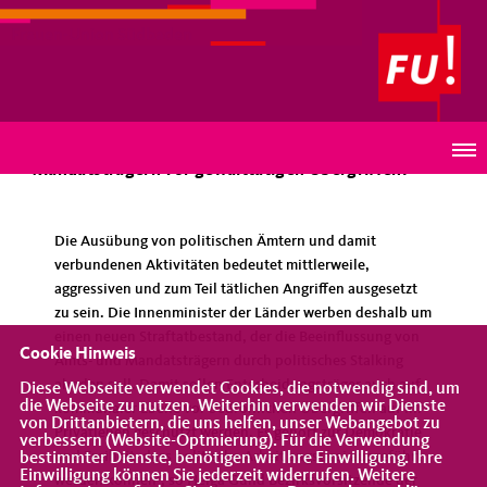
Frauen-Union Südbaden
Einschränkung von Freiheitsrechten Einhalt gebieten,
Schutz von ehrenamtlichen und nicht ehrenamtlichen
Mandatsträgern vor gewalttätigen Übergriffen.
Die Ausübung von politischen Ämtern und damit
verbundenen Aktivitäten bedeutet mittlerweile,
aggressiven und zum Teil tätlichen Angriffen ausgesetzt
zu sein. Die Innenminister der Länder werben deshalb um
einen neuen Straftatbestand, der die Beeinflussung von
Cookie Hinweis
Amts- und Mandatsträgern durch politisches Stalking
ahnden soll. Damit sollen Entscheidungsträger auch auf
Diese Webseite verwendet Cookies, die notwendig sind, um
die Webseite zu nutzen. Weiterhin verwenden wir Dienste
kommunaler Ebene vor bedrohlichen Übergriffen auf ihr
von Drittanbietern, die uns helfen, unser Webangebot zu
Privatleben geschützt werden. Es gehört zur Demokratie
verbessern (Website-Optmierung). Für die Verwendung
und Freiheit, dass politische Arbeit angstfrei ausgeführt
bestimmter Dienste, benötigen wir Ihre Einwilligung. Ihre
Einwilligung können Sie jederzeit widerrufen. Weitere
werden können“, so Helga Gund Bezirksvorsitzende der