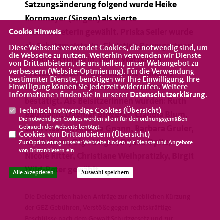
Satzungsänderung folgend wurde Heike
Kornmayer (Singen) als vierte
Stellvertreterin gewählt. Priska Seiler wurde
Cookie Hinweis
als Schatzmeisterin, Christine Baumgartner
Diese Webseite verwendet Cookies, die notwendig sind, um
die Webseite zu nutzen. Weiterhin verwenden wir Dienste
als Schriftführerin, Doris Watzka als
von Drittanbietern, die uns helfen, unser Webangebot zu
verbessern (Website-Optmierung). Für die Verwendung
Pressereferentin und Madline Gund als
bestimmter Dienste, benötigen wir Ihre Einwilligung. Ihre
Internetbeauftragte in ihren Ämtern
Einwilligung können Sie jederzeit widerrufen. Weitere
Informationen finden Sie in unserer
Datenschutzerklärung
.
bestätigt. Als Beisitzerinnen wurden: Ruth
Technisch notwendige Cookies (
Übersicht
)
Baumann, Dagmar Bingeser, Claudia Blum,
Die notwendigen Cookies werden allein für den ordnungsgemäßen
Liam Husein, Andrea Gnann, Barbara Gruler,
Gebrauch der Webseite benötigt.
Cookies von Drittanbietern (
Übersicht
)
Katrin Kern, Olga Lingor, Dijana Opitz,
Zur Optimierung unserer Webseite binden wir Dienste und Angebote
von Drittanbietern ein.
Nicole Ritter, Christiane Weihpratizky, Birgit
Wild-Peter gewählt
Alle akzeptieren
Auswahl speichern
Die Delegierten haben Anträge zur erheblichen Kürzung
der GEZ Gebühren, Verstöße gegen rechtskräftige
Beschlüsse nach dem Gewalt Schutzgesetz und zur