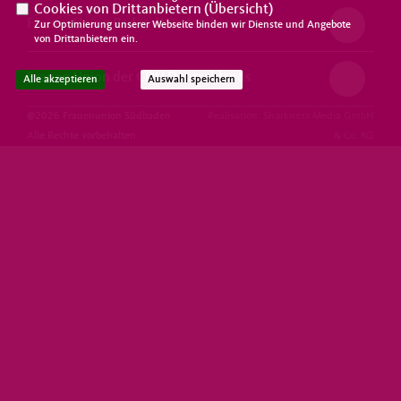
Cookies von Drittanbietern (
Übersicht
)
Frauen Union Baden-Württemberg
Zur Optimierung unserer Webseite binden wir Dienste und Angebote
von Drittanbietern ein.
Frauen Union der CDU Deutschlands
Alle akzeptieren
Auswahl speichern
@2026 Frauenunion Südbaden
Realisation: Sharkness Media GmbH
Alle Rechte vorbehalten.
& Co. KG