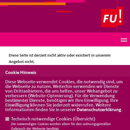
Frauen-Union Südbaden
HINWEIS
Diese Seite ist derzeit nicht aktiv oder existiert in unserem
Angebot nicht.
Cookie Hinweis
Diese Webseite verwendet Cookies, die notwendig sind, um
die Webseite zu nutzen. Weiterhin verwenden wir Dienste
Eine Vereinigung der CDU
von Drittanbietern, die uns helfen, unser Webangebot zu
verbessern (Website-Optmierung). Für die Verwendung
bestimmter Dienste, benötigen wir Ihre Einwilligung. Ihre
Einwilligung können Sie jederzeit widerrufen. Weitere
Informationen finden Sie in unserer
Datenschutzerklärung
.
Technisch notwendige Cookies (
Übersicht
)
Die notwendigen Cookies werden allein für den ordnungsgemäßen
IMPRESSUM
DATENSCHUTZ
KONTAKT
Gebrauch der Webseite benötigt.